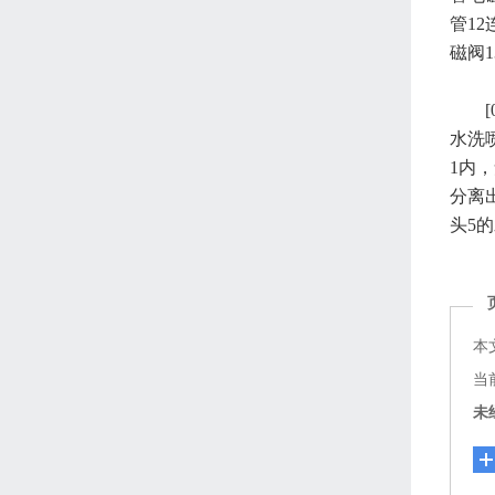
管1
磁阀
水洗
1内
分离
头5
本
当前
未