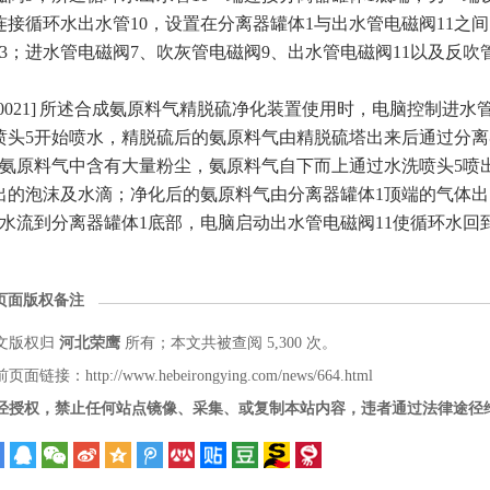
2连接循环水出水管10，设置在分离器罐体1与出水管电磁阀11之
13；进水管电磁阀7、吹灰管电磁阀9、出水管电磁阀11以及反吹
[0021] 所述合成氨原料气精脱硫净化装置使用时，电脑控制进
喷头5开始喷水，精脱硫后的氨原料气由精脱硫塔出来后通过分离
，氨原料气中含有大量粉尘，氨原料气自下而上通过水洗喷头5喷
出的泡沫及水滴；净化后的氨原料气由分离器罐体1顶端的气体出
的水流到分离器罐体1底部，电脑启动出水管电磁阀11使循环水
页面版权备注
文版权归
河北荣鹰
所有；本文共被查阅 5,300 次。
页面链接：http://www.hebeirongying.com/news/664.html
经授权，禁止任何站点镜像、采集、或复制本站内容，违者通过法律途径