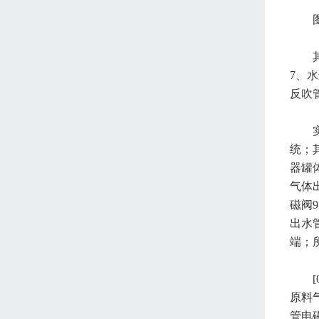
7、
反吹
统；
器罐
气体
磁阀
出水
端；
原料
管电