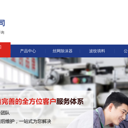
司
咨询
闻
产品中心
丝网除沫器
波纹填料
公