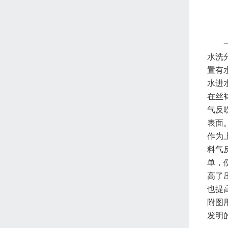
水洗
置有
水进
在丝
气反
表面
作为
料气
单，
高了
也提
附图
发明