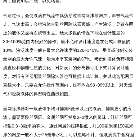
离，但要加以冲洗，以免堵塞。
气速过低，会使液滴在气流中飘荡穿过丝网除沫器网层，而被气流带
走。气速太高，会把液体带到丝网除沫器顶部，产生液泛，导致在网
上的液体又被再次携带出去。绝大多数的情况下能在设计速度的
30~100%范围内很好的操作。最小允许设计速度是在公式计算值的
10%。液泛速度一般在最大允许速度的120~140%。垂直或倾斜安装
丝网的最大允许气速一般为水平安装网的67%。考虑到液体负荷和液
滴直径和物理性质的变化，对新设计的分离器可用下式计算设计速
度。对旧有容器配装丝网除沫器也可根据上式计算，并以此选配网层
直径大小。只要在允许操作范围内，效率均在98~99%以上，对天然
气和烃类液体的典型特性曲线如图。
丝网除沫器
对一般液体平均可捕集5微米以上的液滴。捕集更小的液
滴，需要两段丝网层。金属丝网可捕集2~3微米的雾沫，纤维丝网可
捕集0.3~3微米的雾沫。通过网层的压降很低，对100毫米和150毫米
厚的网层一般不大于25毫米水柱，可以忽略不计。但液滴流中含有固