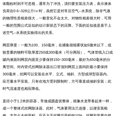
体颗粒时则不可忽视，通常为了冲洗，清扫要安装压力表，表示液体
负荷在0.6~328公斤/㎡时，虽然它是对常压空气--水系统，除非气液
的物理性质相差很大，一般变化不会太大。对物性相差很大时，可用
一般的范围公式近似的估计新状态下的压降。下面的近似值是基于上
述空气--水系统实验得出的关系。
网层厚度：一般为100、150毫米，在捕集很细雾状如5微米以下，或
较贵重的物料可取厚度250或300毫米（可分两段）。气体管线入口或
罐内液面到网层内面至少要保持150~300毫米，最好为450毫米的分
离空间。对内管式丝网除沫器出口管顶到网层上面间距最小要保持
300毫米，丝网可以安装在水平、立式、倾斜、方型或球型容器内。
应尽量水平安装。只有在地方受到限制时，方可垂直或倾斜安装；此
时气流速度也相应降低。
直径小于1.2米的容器，常做成圆盘状整体，就像水龙带卷起来一样，
成一个整体式丝网除沫器。此时，气体要用法兰连接，以便安装检
修。支架占去的面积，应不大于丝网总面积的10%。丝网安装要自然