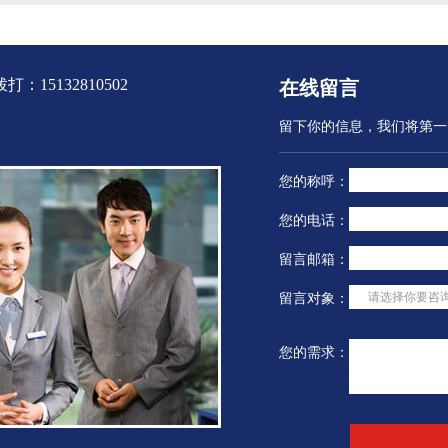
气的存在是
硝酸尾气排放量大，压力大，不能达到使
中扮演举足轻重的
水的要求更
尾气与氨在还原剂的作用下充分接触，而
氨的生产设备也将
顶部安装的
降低转化效率，因此目前需要一种能满足
化工企业大多有合
5132810502
在线留言
要求能够使尾气与...
气在经...
留下你的信息，我们将第一
您的称呼：
您的电话：
留言邮箱：
请选择你要咨询
留言对象：
您的需求：