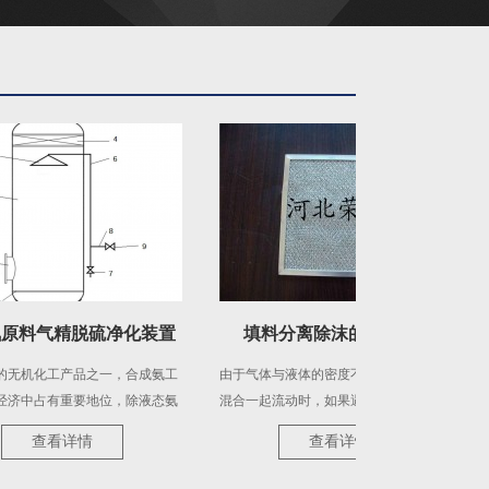
气精脱硫净化装置
填料分离除沫的原理简述
工产品之一，合成氨工
由于气体与液体的密度不同，液体与气体
如图1
有重要地位，除液态氨
混合一起流动时，如果遇到阻挡，气体会
消烟除
外，农业上使用的氮肥
折流而走，而液体由于惯性，继续有一个
安装一
看详情
查看详情
合肥均是以氨为原料，
向前的速度，向前的液体附着在阻挡填料
上粘接
产品之一，在工业生产
表面上由于重力的作用向下汇集到一起，
道烟气