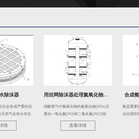
器
用丝网除沫器处理氮氧化物尾气
合成氨原料
成严重的后
硝酸尾气中氮氧化物的氮氧化物(NOx)主
氨是重要的无机化
在有水存在
要由一氧化氮(NO)和二氧化氮(NO2)组
业在国民经济中占
设备；在一
成，NOx的处理主要是以氨做还原剂在催
可以直接作为肥料
查看详情
查
堵塞阀门、
化剂的作用下将尾气中的NOx选择性还原
以及各种含氮的复
力，造成不
为N2和H2O，达到脱除NOx的目的。由于
合成氨是大宗化工