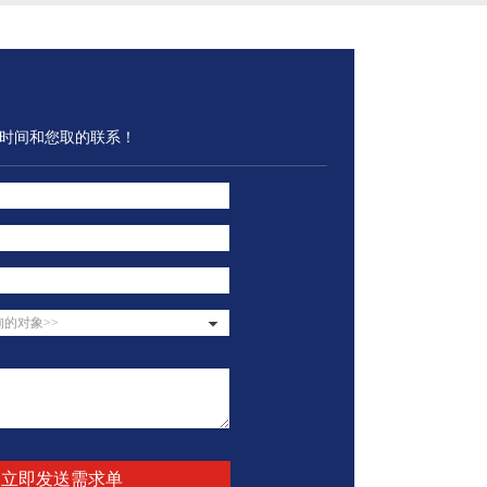
角色，改善和维护合成
通过排放管排出。由于填料相对普通折流
的消烟
具有深远的意义。一般
分离来说具有大得多的阻挡收集壁面积，
相互排
成氨设备，合成氨原料
而且多次反复折流，液体很容易着壁，所
构造是
以其分离...
面形状为
时间和您取的联系！
的对象>>
立即发送需求单