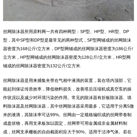
丝网除沫器
所用原料网一共有四种网型：SP型、HP型、HR型、DP
型，其中SP型和DP型是最常见的两种型式，SP型网铺成的丝网除沫
器密度为168公斤/立方米，DP型网铺成的丝网除沫器密度为186公斤/
立方米，HP型网铺成的丝网除沫器密度为128公斤/立方米，HR型网
铺成的丝网除沫器密度为132公斤/立方米.
丝网除沫器是用来捕集夹带在气相中液滴的装置，装在塔内顶部，它
能起到保证传质效率，降低物料损失，改善塔后压缩机或真空泵的操
作状况以及减少对环境污染的作用。常见的除沫器有折板除沫器、填
料除沫器及丝网除沫器，其中丝网除沫器采用最多，它适用于分离5微
米的液滴，其除沫率可达99%。丝网由一定规格编织成的丝网带卷制
成盘状物，再用支承板加以固定，丝网带可用金属或非金属材料制
成，丝网支承栅板的自由截面积应大于90%。适用于洁净气体。若在