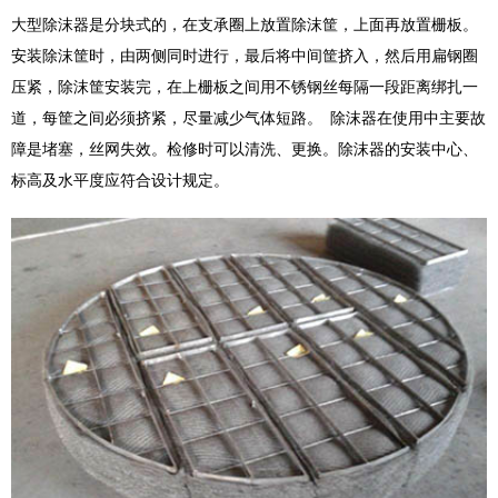
大型除沫器是分块式的，在支承圈上放置除沫筐，上面再放置栅板。
安装除沫筐时，由两侧同时进行，最后将中间筐挤入，然后用扁钢圈
压紧，除沫筐安装完，在上栅板之间用不锈钢丝每隔一段距离绑扎一
道，每筐之间必须挤紧，尽量减少气体短路。 除沫器在使用中主要故
障是堵塞，丝网失效。检修时可以清洗、更换。除沫器的安装中心、
标高及水平度应符合设计规定。