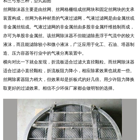
和三弓形三种，型式如图
丝网除沫器主要是由丝网、丝网格栅组成丝网块和固定丝网块的支承
装置构成，丝网为各种材质的气液过滤网，气液过滤网是由金属丝或
非金属丝组成。气液过滤网的非金属丝由多股非金属纤维捻制而成，
亦可为单股非金属丝。该丝网除沫器不但能滤除悬浮于气流中的较大
液沫，而且能滤除较小和微小液沫，广泛应用于化工、石油、塔器制
造、压力容器等行业中的气液分离装置中。
横向对比一下就会发现，折流板适合过滤大直径颗粒。而丝网除沫器
适合过滤小直径颗粒，折流板阻力降小，相应除雾效果也就差一些。
丝网除雾器阻力稍大，但效果却是折板式的好几倍。用少许阻力降换
取更好的过滤效果。相信不少环保厂家都会做明智的选择。