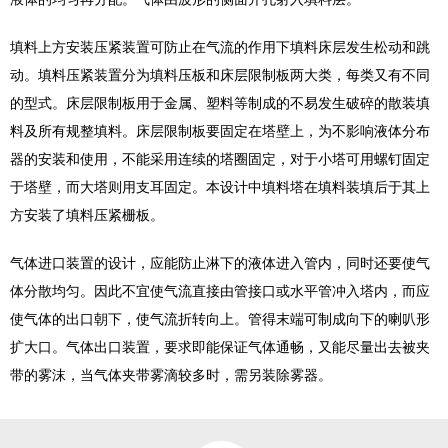
填料上方安装压紧装置可防止在气流的作用下填料床层发生松动和跳
动。填料压紧装置分为填料压板和床层限制板两大类，每类又有不同
的型式。床层限制板用于金属、塑料等制成的不易发生破碎的散装填
料及所有规整填料。床层限制板要固定在塔壁上，为不影响液体分布
器的安装和使用，不能采用连续的塔圈固定，对于小塔可用螺钉固定
于塔壁，而大塔则用支耳固定。本设计中填料塔在填料装填后于其上
方安装了填料压紧栅板。
气体进口装置的设计，应能防止淋下的液体进入管内，同时还要使气
体分散均匀。因此不宜使气流直接由管接口或水平管冲入塔内，而应
使气体的出口朝下，使气流折转向上。管得末端可制成向下的喇叭形
扩大口。气体出口装置，要求即能保证气体通畅，又能尽量出去被夹
带的雾沫，当气体夹带雾滴较多时，需另装除雾器。