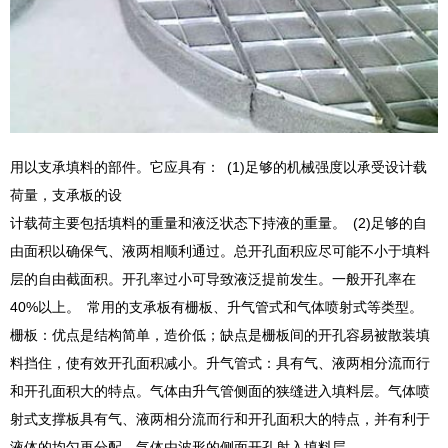
用以支承填料的部件。它应具有： (1)足够的机械强度以承受设计载
荷量，支承板的设
计载荷主要包括填料的重量和液泛状态下持液的重量。 (2)足够的自
由面积以确保气、液两相顺利通过。总开孔面积应尽可能不小于填料
层的自由截面积。开孔率过小可导致液泛提前发生。一般开孔率在
40%以上。 常用的支承板有栅板、升气管式和气体喷射式等类型。
栅板：优点是结构简单，造价低；缺点是栅板间的开孔容易被散装填
料挡住，使有效开孔面积减小。升气管式：具有气、液两相分流而行
和开孔面积大的特点。气体由升气管侧面的狭缝进入填料层。气体喷
射式支撑板具有气、液两相分流而行和开孔面积大的特点，并有利于
液体的均匀再分配。气体由波形的侧面开孔射入填料层。