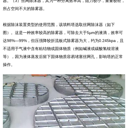
器。（3）
丝网除沫器
，其为一种分离效率高，阻力较小，重量较轻，
所占空间不大的除雾器。
根据除沫装置类型的使用范围，该填料塔选取丝网除沫器（如下
图）。这是一种效率较高的除雾器，可除去大于5µm的液滴，效率可
达98%—99%，但压强降较折流板式除雾器为大，约为0.245kpa，且
不适用于气液中含有粘结物或固体物质（例如碱液或碳酸氢铵溶液
等），因为液体蒸发后留下固体物质容易堵塞丝网孔，影响塔的正常
操作。