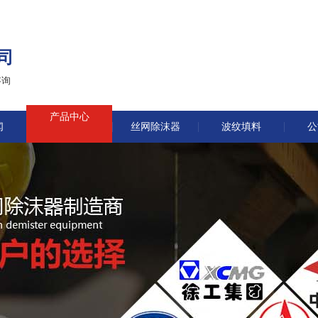
司
咨询
产品中心
闻
丝网除沫器
波纹填料
公