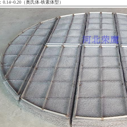
：0.14~0.20（奥氏体-铁素体型）