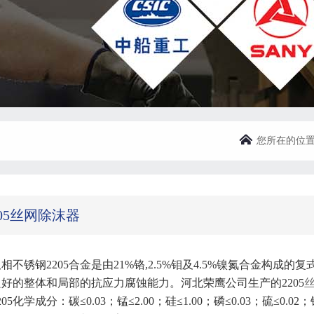
您所在的位
205丝网除沫器
相不锈钢2205合金是由21%铬,2.5%钼及4.5%镍氮合金构
好的整体和局部的抗应力腐蚀能力。河北荣鹰公司生产的2205
05化学成分：碳≤0.03；锰≤2.00；硅≤1.00；磷≤0.03；硫≤0.02；铬：