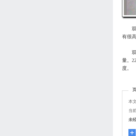
双
有很高
双
量。2
度。
本
当前页
未